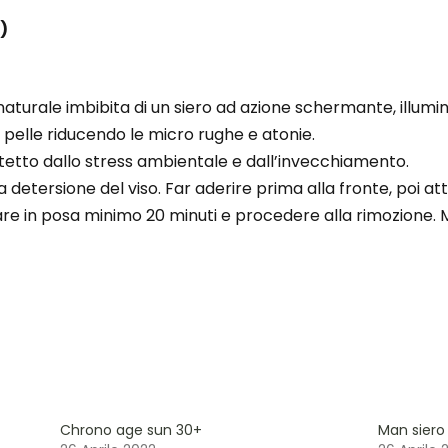
)
aturale imbibita di un siero ad azione schermante, illumi
la pelle riducendo le micro rughe e atonie.
rotetto dallo stress ambientale e dall’invecchiamento.
detersione del viso. Far aderire prima alla fronte, poi atto
re in posa minimo 20 minuti e procedere alla rimozione. M
Chrono age sun 30+
Man sier