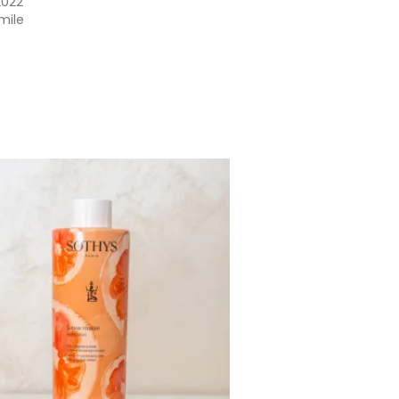
2022
imile