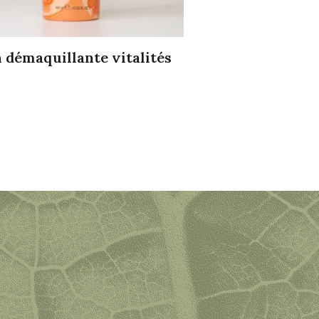
 démaquillante vitalités
Lait démaquillantI 
54,00
€