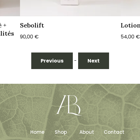
è +
Sebolift
Lotion
lités
90,00
€
54,00
€
Previous
-
Next
Home
Shop
About
Contact