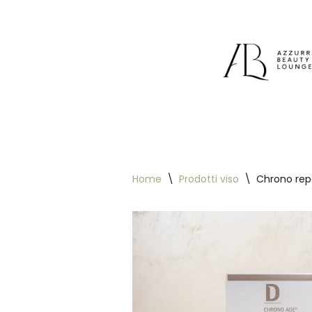
Vai
al
contenuto
Home
\
Prodotti viso
\
Chrono rep