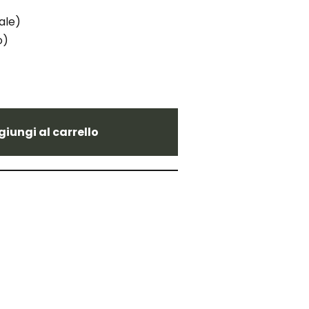
ale)
o)
iungi al carrello