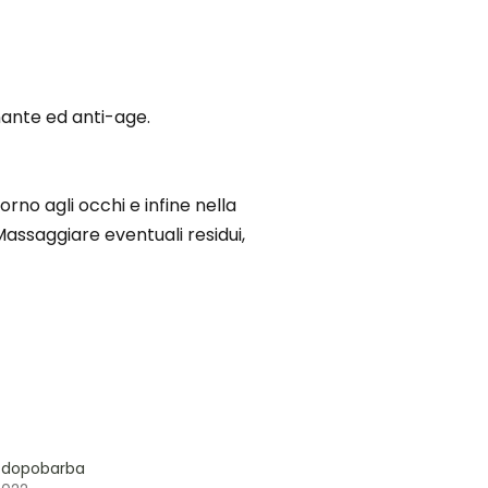
nante ed anti-age.
rno agli occhi e infine nella
assaggiare eventuali residui,
o dopobarba