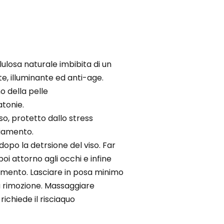
ulosa naturale imbibita di un
e, illuminante ed anti-age.
no della pelle
tonie.
oso, protetto dallo stress
hiamento.
dopo la detrsione del viso. Far
poi attorno agli occhi e infine
 mento. Lasciare in posa minimo
a rimozione. Massaggiare
richiede il risciaquo