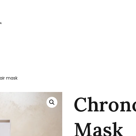
air mask
Chrono
Mask