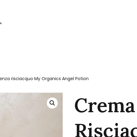
nza risciacquo My Organics Angel Potion
Crema
Riscia