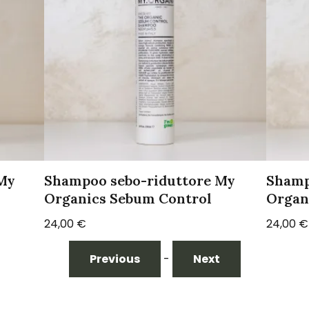
 My
Shampoo sebo-riduttore My
Shamp
Organics Sebum Control
Organi
24,00
€
24,00
€
Previous
-
Next