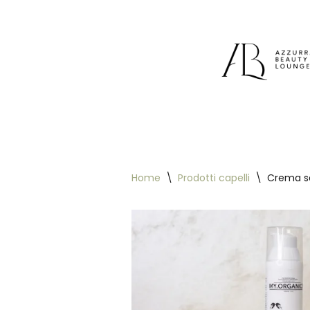
Vai
al
contenuto
Home
\
Prodotti capelli
\
Crema se