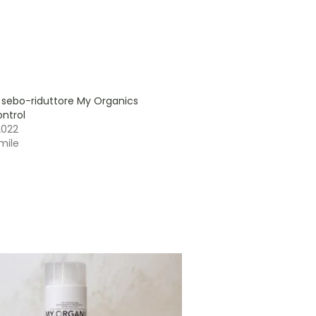
sebo-riduttore My Organics
ntrol
2022
imile