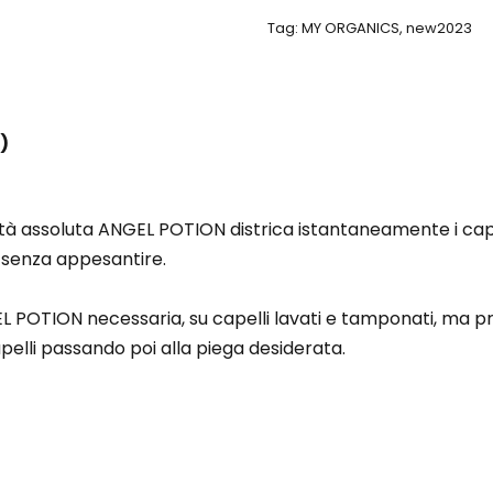
Tag:
MY ORGANICS
,
new2023
)
tà assoluta ANGEL POTION districa istantaneamente i capel
à senza appesantire.
 POTION necessaria, su capelli lavati e tamponati, ma pri
pelli passando poi alla piega desiderata.